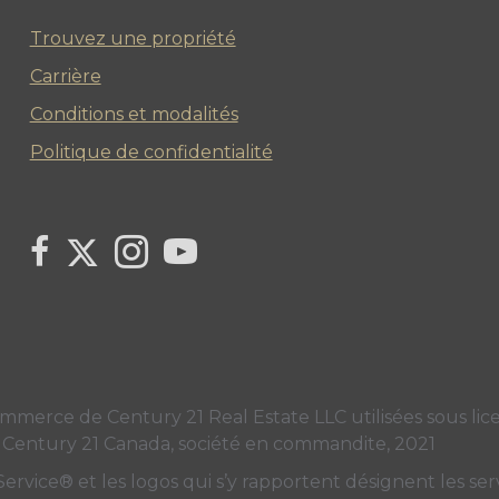
Trouvez une propriété
Carrière
Conditions et modalités
Politique de confidentialité
Link to Century 21 Canada's Twitter page
link to Century 21 Canada's facebook page
Link to Century 21 Canada's Instagram pag
link to Century 21 Canada's YouTube
ce de Century 21 Real Estate LLC utilisées sous licen
 Century 21 Canada, société en commandite, 2021
ice® et les logos qui s’y rapportent désignent les servi