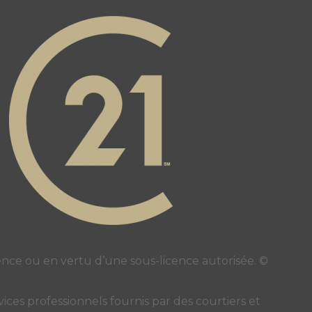
e
 page
ce ou en vertu d’une sous-licence autorisée. ©
ces professionnels fournis par des courtiers et