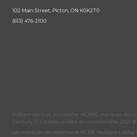
102 Main Street, Picton, ON K0K2T0
(613) 476-2100
Indépendant et autonome. MD/MC marques de commer
Century 21 Canada, société en commandite, 2021 ©
Les marques de commerce MLS®, Multiple Listing Serv